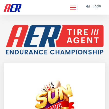
Login