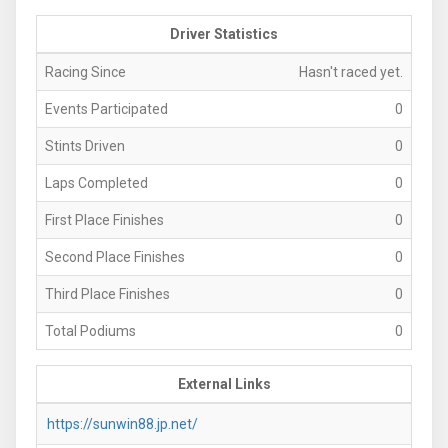
Driver Statistics
Racing Since
Hasn't raced yet.
Events Participated
0
Stints Driven
0
Laps Completed
0
First Place Finishes
0
Second Place Finishes
0
Third Place Finishes
0
Total Podiums
0
External Links
https://sunwin88.jp.net/