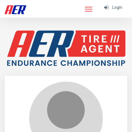
Login